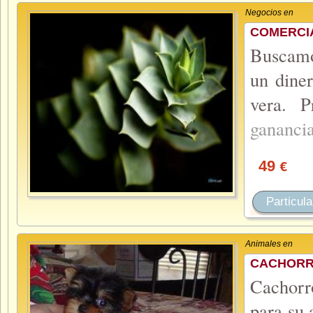
Negocios en
COMERCI
Buscamo
un diner
vera. P
gananci
49
€
Particula
Animales en
CACHORR
Cachorr
para su 