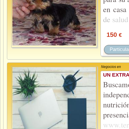
en casa
de
salu
150
€
Particula
Negocios en
UN EXTR
Buscam
indepen
nutric
presenc
www.ter