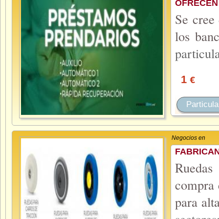
OFRECEN
Se cree 
los banc
particul
1
€
Particula
Negocios en
FABRICA
Ruedas 
compra 
para alt
sectore