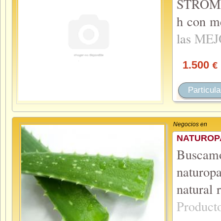
STROMER
h con m
las
MEJ
1.500
€
Particula
Negocios en
NATUROP
Buscamos
naturop
natural 
Product