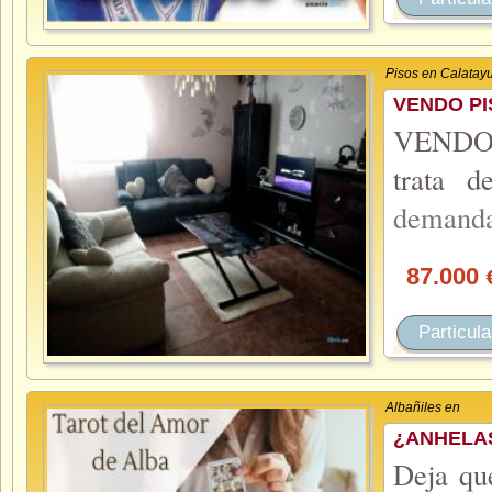
Pisos en Calatay
VENDO PI
VENDO e
trata 
demand
87.000
Particula
Albañiles en
¿ANHELA
Deja que