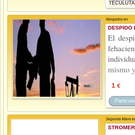
TECULUT
Abogados en
DESPIDO
El despi
fehaci
individ
mismo
1
€
Particula
Segunda Mano e
STROMER