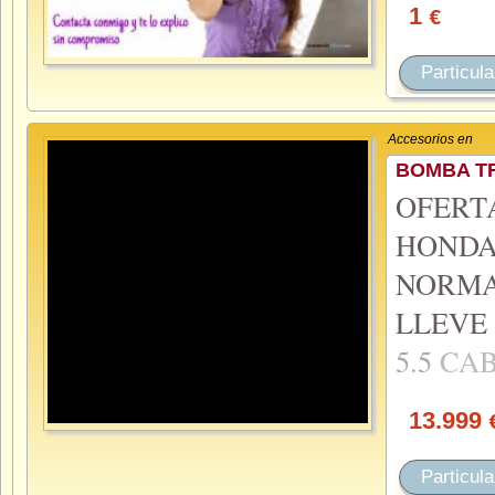
1
€
Particula
Accesorios en
BOMBA T
OFERT
HONDA
NORMA
LLEVE
5.5
CA
13.999
Particula