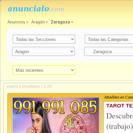
Anuncios
>
Aragón
>
Zaragoza
>
pagina
(resultados 1 a 25)
1
Albañiles en Cal
TAROT TE
Descubr
(trabajo