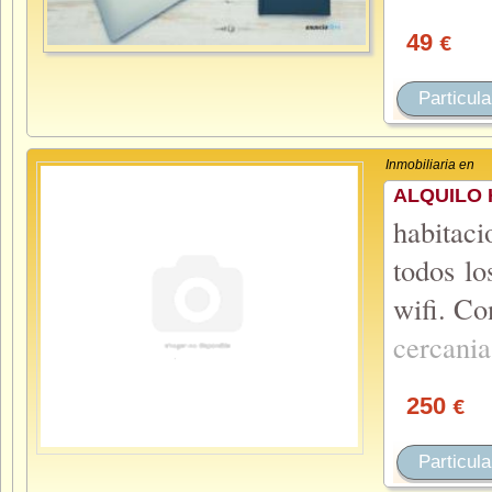
49
€
Particula
Inmobiliaria en
ALQUILO 
habitac
todos lo
wifi. C
cercani
250
€
Particula