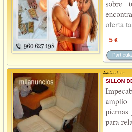
sobre 
encontr
oferta
t
5
€
Particula
Jardinería en
SILLON D
Impecab
amplio 
piernas
para rel