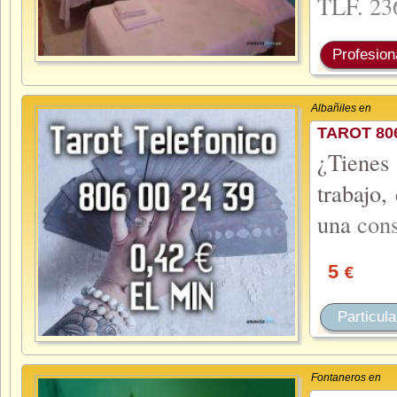
TLF.
23
Profesion
Albañiles en
TAROT 80
¿Tienes 
trabajo,
una
con
5
€
Particula
Fontaneros en