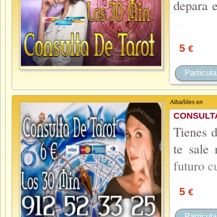
depara 
...
5
€
Particula
Albañiles en
CONSULTA
Tienes d
te sale
futuro
c
5
€
Particula