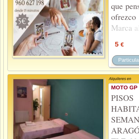
que pens
ofrezco
Marca
a
5
€
Particula
Alquileres en
MOTO GP 
PISO
HABIT
SEMA
ARAGÓ