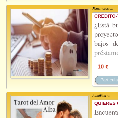
Fontaneros en
CREDITO-
¿Está b
proyect
bajos 
préstam
10
€
Particula
Albañiles en
QUIERES 
Encuent