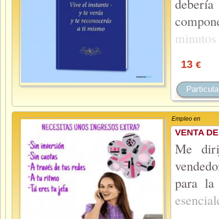
debería
compon
minuto
13
€
Particula
Empleo en
VENTA DE
Me diri
vendedor
para la
esencial