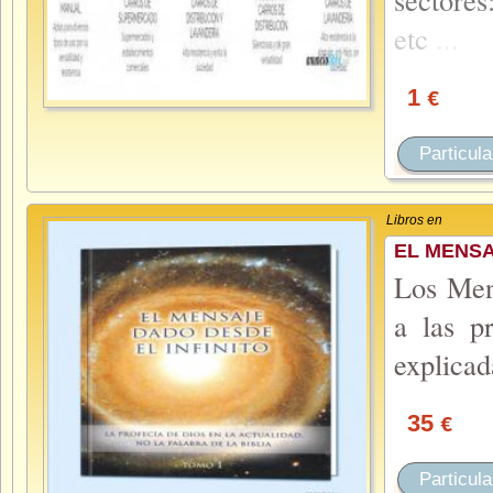
etc
...
1
€
Particula
Libros en
EL MENSA
Los Mens
a las p
explicad
35
€
Particula