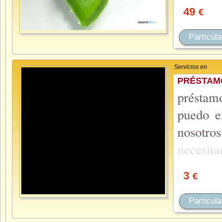
49
€
Particula
Servicios en
PRÉSTAMO
préstam
puedo e
nosotr
necesit
3
€
Particula