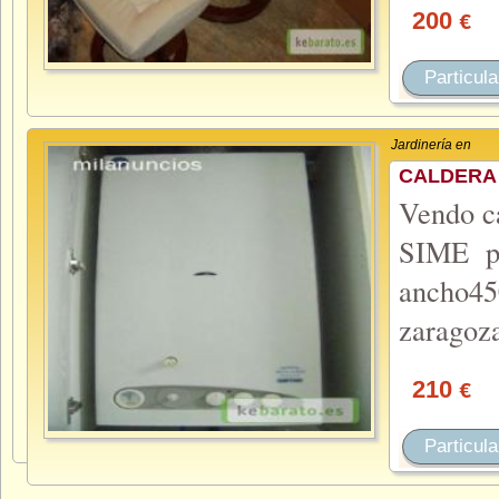
200
€
Particula
Jardinería en
CALDERA 
Vendo ca
SIME po
ancho4
zaragoza
210
€
Particula