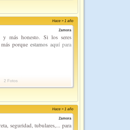
Hace > 1 año
Zamora
 y más honesto. Si los seres
da más porque
estamos
aquí
para
2 Fotos
Hace > 1 año
Zamora
eta, seguridad, tubulares,... para