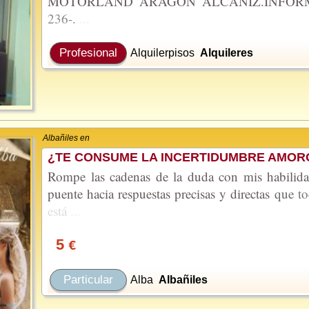
MOTORLAND ARAGÓN ALCAÑIZ.INFO
236-.
...
Profesional
Alquilerpisos
Alquileres
Albañiles en
¿TE CONSUME LA INCERTIDUMBRE AMOR
Rompe las cadenas de la duda con mis habilidad
puente hacia respuestas precisas y directas
que
t
está
...
5
€
Particular
Alba
Albañiles