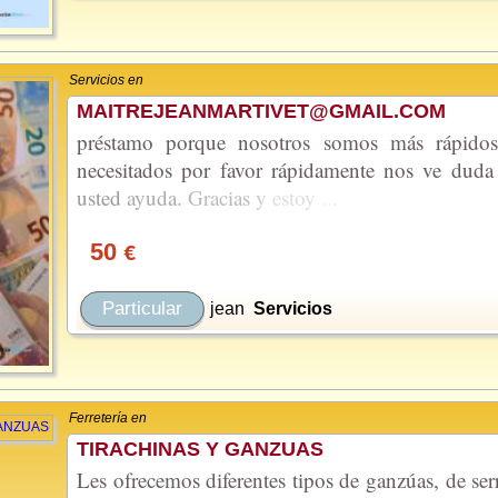
Servicios en
MAITREJEANMARTIVET@GMAIL.COM
préstamo porque nosotros somos más rápidos
necesitados por favor rápidamente nos ve du
usted
ayuda.
Gracias
y
estoy
...
50
€
Particular
jean
Servicios
Ferretería en
TIRACHINAS Y GANZUAS
Les ofrecemos diferentes tipos de ganzúas, de serr