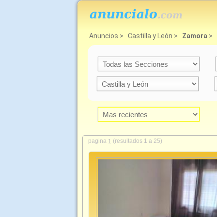
Anuncios
>
Castilla y León
>
Zamora
>
pagina
(resultados 1 a 25)
1