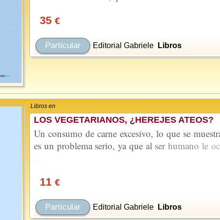
35
€
Particular
Editorial Gabriele
Libros
Libros en
LOS VEGETARIANOS, ¿HEREJES ATEOS?
Un consumo de carne excesivo, lo que se muestra
es un problema serio, ya que
al
ser
humano
le
oc
...
11
€
Particular
Editorial Gabriele
Libros