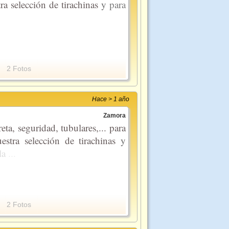
ra selección de tirachinas
y
para
2 Fotos
Hace > 1 año
Zamora
eta, seguridad, tubulares,... para
estra selección de tirachinas
y
la
...
2 Fotos