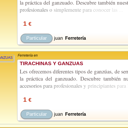
la práctica del ganzuado. Descubre también nuest
profesionales
o
simplemente
para
conocer
las
...
1
€
Particular
juan
Ferretería
Ferretería en
TIRACHINAS Y GANZUAS
Les ofrecemos diferentes tipos de ganzúas, de serr
la práctica del ganzuado. Descubre también nu
accesorios
para
profesionales
y
principiantes
para
1
€
Particular
juan
Ferretería