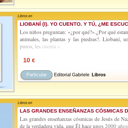
Libros en
LIOBANÍ (I). YO CUENTO. Y TÚ, ¿ME ESC
Los niños preguntan: «¿por qué?».¿Por qué estam
animales, las plantas y las piedras?. Liobaní, 
puros,
les
cuenta
a
...
10
€
Particular
Editorial Gabriele
Libros
Libros en
LAS GRANDES ENSEÑANZAS CÓSMICAS D
Las grandes enseñanzas cósmicas de Jesús de Naz
de la verdadera vida, que Él hace
unos
2000
año