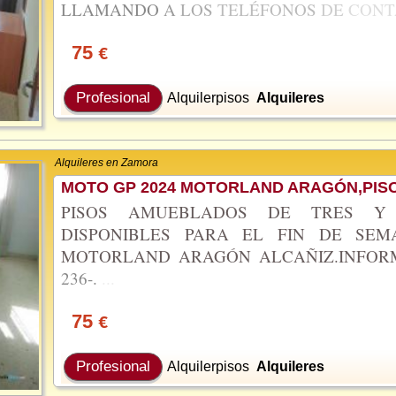
LLAMANDO
A
LOS
TELÉFONOS
DE
CONT
75
€
Profesional
Alquilerpisos
Alquileres
Alquileres en Zamora
MOTO GP 2024 MOTORLAND ARAGÓN,PISO
PISOS AMUEBLADOS DE TRES Y 
DISPONIBLES PARA EL FIN DE SE
MOTORLAND ARAGÓN ALCAÑIZ.INFO
236-.
...
75
€
Profesional
Alquilerpisos
Alquileres