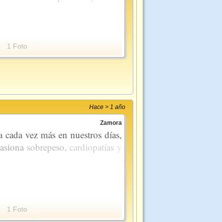
1 Foto
Hace > 1 año
Zamora
 cada vez más en nuestros días,
asiona
sobrepeso,
cardiopatías
y
1 Foto