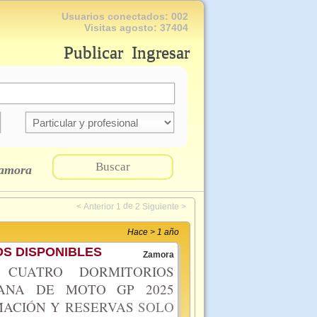
Usuarios conectados:
002
Visitas agosto:
37404
Publicar
Ingresar
Buscar
amora
de
<
Anterior
1
2
Siguiente
>
Hace > 1 año
S DISPONIBLES
Zamora
CUATRO DORMITORIOS
MANA DE MOTO GP 2025
MACIÓN Y
RESERVAS
SOLO