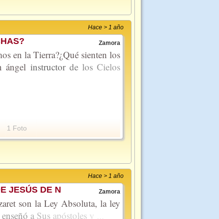
Hace > 1 año
UCHAS?
Zamora
os en la Tierra?¿Qué sienten los
un ángel
instructor
de
los
Cielos
1 Foto
Hace > 1 año
E JESÚS DE N
Zamora
aret son la Ley Absoluta, la ley
s
enseñó
a
Sus
apóstoles
y
...