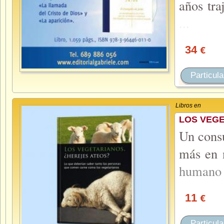
años tra
...
34
€
Particula
Libros en
LOS VEGE
Un consu
más en 
human
11
€
Particula