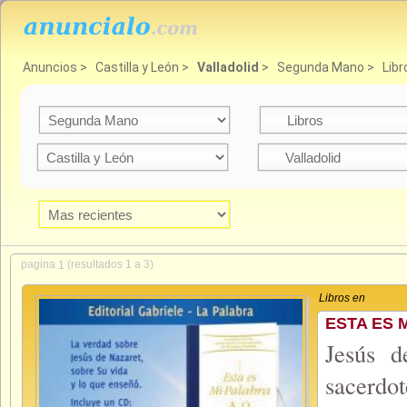
Anuncios
>
Castilla y León
>
Valladolid
>
Segunda Mano
>
Libr
pagina
(resultados 1 a 3)
1
Libros en
ESTA ES 
Jesús d
sacerdo