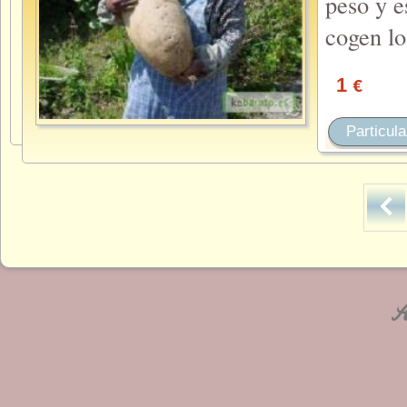
peso y e
cogen lo
1
€
Particula
An