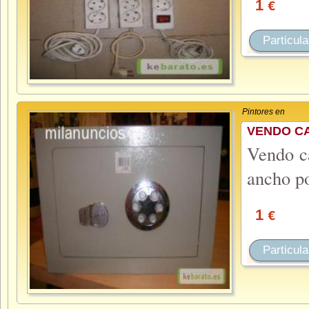
1
€
Particula
Pintores en
VENDO CA
Vendo ca
ancho po
1
€
Particula