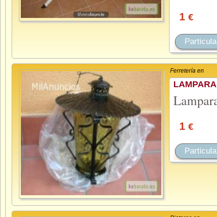
1
€
Particula
Ferretería en
LAMPARA
Lampara 
1
€
Particula