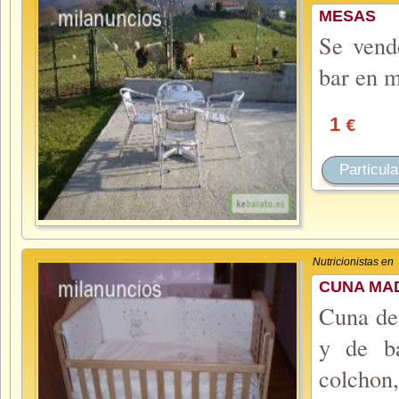
MESAS
Se vend
bar en 
1
€
Particula
Nutricionistas en
CUNA MA
Cuna de
y de b
colchon,