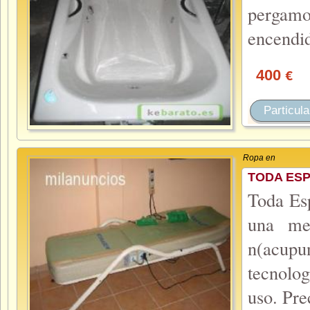
pergamon
encendid
400
€
Particula
Ropa en
TODA ES
Toda Esp
una mez
n(acupun
tecnolog
uso. Pre