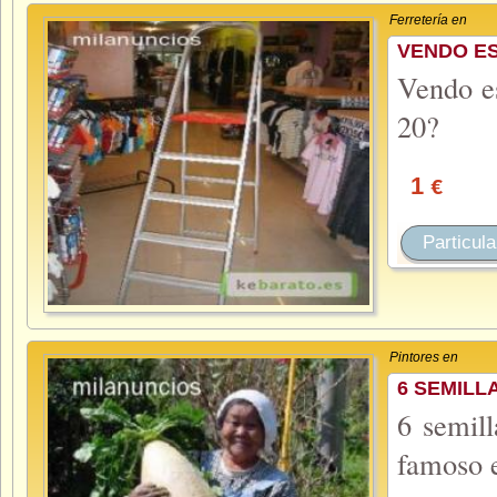
Ferretería en
VENDO ES
Vendo es
20?
1
€
Particula
Pintores en
6 SEMIL
6 semil
famoso e