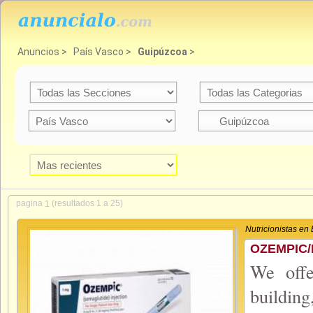
Anuncios
>
País Vasco
>
Guipúzcoa
>
pagina
(resultados 1 a 25)
1
Nutricionistas en 
OZEMPIC/
We offe
building