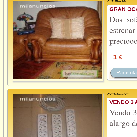
Pintores en
GRAN OC
Dos sof
estren
precioo
1
€
Particula
Ferretería en
VENDO 3 
Vendo 3 
alargo d