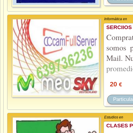
Informática en
SERCIIOS
Compra
somos p
Mail. Nu
promedi
20
€
Particula
Estudios en
CLASES P