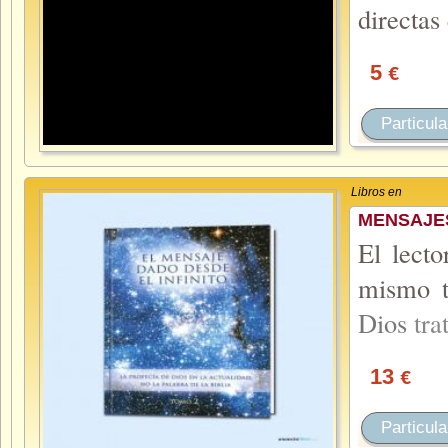
directas
5
€
Particula
Libros en
MENSAJES
El lecto
mismo t
Dios
tra
13
€
Particula