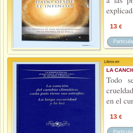
explicad
13
€
Particula
Libros en
LA CANCI
Todo se
crueldad
en el cu
13
€
Particula