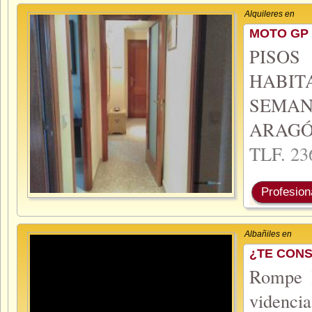
Alquileres en
MOTO GP 
PISO
HABIT
SEMA
ARAGÓ
TLF.
23
Profesion
Albañiles en
¿TE CON
Rompe l
videncia