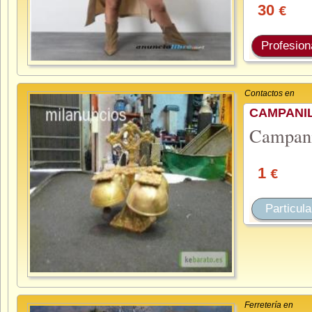
30
€
Profesion
Contactos en
CAMPANI
Campani
1
€
Particula
Ferretería en