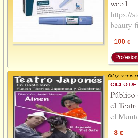
weed 
https://
beauty-f
100
€
Profesion
Ocio y eventos e
CICLO DE
Público 
el Teatr
el
Mont
8
€