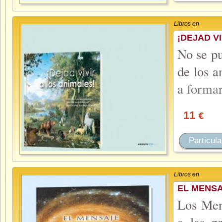
Libros en
¡DEJAD V
No se pu
de los a
a
forma
11
€
Particula
Libros en
EL MENSA
Los Mens
a las p