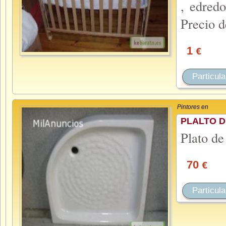
, edred
Precio d
1
€
Particula
Pintores en
PLALTO 
Plato d
70
€
Particula