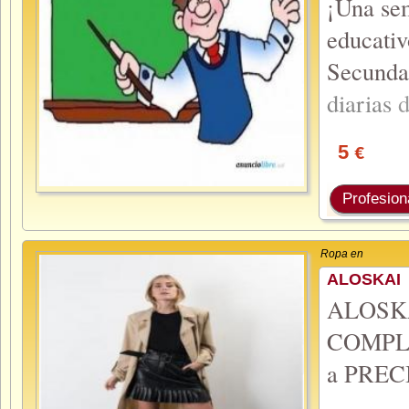
¡Una se
educati
Secund
diarias
5
€
Profesion
Ropa en
ALOSKAI
ALOS
COMPLE
a PRECI