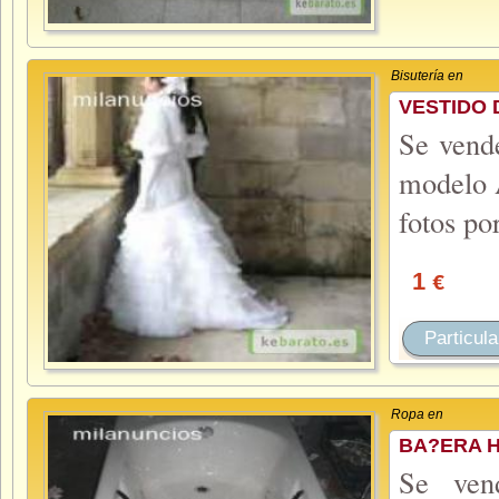
Bisutería en
VESTIDO 
Se vende
modelo A
fotos po
1
€
Particula
Ropa en
BA?ERA 
Se ven