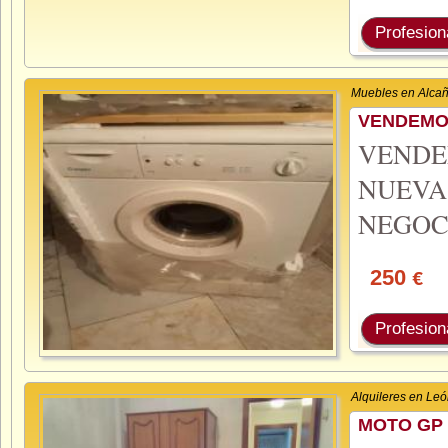
Profesion
Muebles en Alcañ
VENDEMO
VENDE
NUE
NEGOCI
250
€
Profesion
Alquileres en Le
MOTO GP