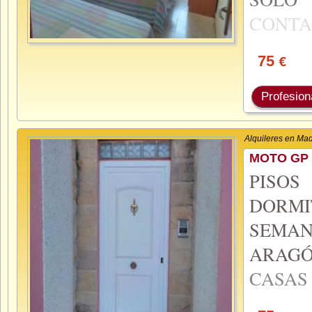
CONTA
75
€
Profesion
Alquileres en Mad
MOTO GP 
PISO
DORMI
SEMA
ARAG
CASA