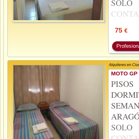
SOL
CONTA
75
€
Profesion
Alquileres en Ci
MOTO GP 
PISO
DORMI
SEMA
ARAGÓ
SOL
CONTA