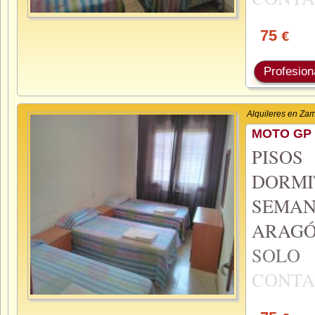
75
€
Profesion
Alquileres en Za
MOTO GP 
PISO
DORMI
SEMA
ARAGÓ
SOL
CONTA