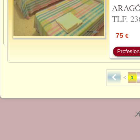
ARAGÓ
TLF.
23
75
€
Profesion
<
1
An