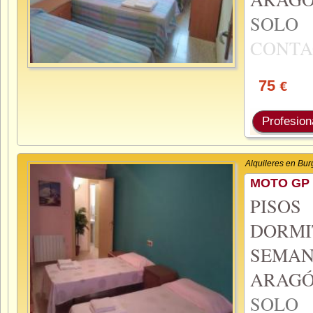
SOL
CONTA
75
€
Profesion
Alquileres en Bur
MOTO GP 
PISO
DORMI
SEMA
ARAGÓ
SOL