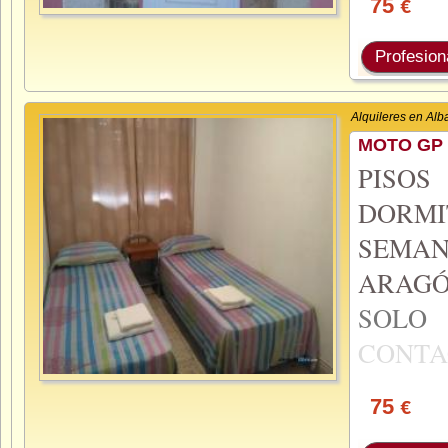
75
€
Profesion
Alquileres en Alb
MOTO GP 
PISO
DORMI
SEMA
ARAGÓ
SOL
CONTA
75
€