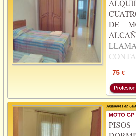
ALQUI
CUATR
DE M
ALCA
LLA
CONTA
75
€
Profesion
Alquileres en Gu
MOTO GP 
PISO
DORMI