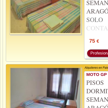
SEMA
ARAGÓ
SOL
CONTA
75
€
Profesion
Alquileres en Pal
MOTO GP 
PISO
DORMI
SEMA
ARAGÓ