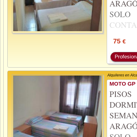
ARAGÓ
SOL
CONTA
75
€
Profesion
Alquileres en Alc
MOTO GP 
PISO
DORMI
SEMA
ARAGÓ
SOL