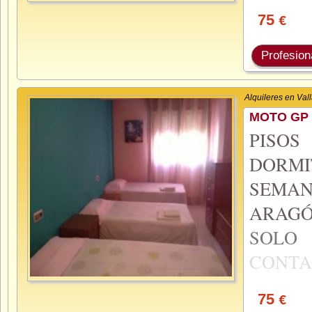
75
€
Profesion
Alquileres en Val
MOTO GP 
PISO
DORMI
SEMA
ARAGÓ
SOL
CONTA
75
€