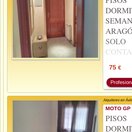
DORMI
SEMA
ARAGÓ
SOL
CONTA
75
€
Profesion
Alquileres en Ávil
MOTO GP 
PISO
DORMI