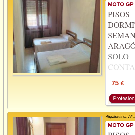
MOTO GP 
PISO
DORMI
SEMA
ARAGÓ
SOL
CONTA
75
€
Profesion
Alquileres en Ali
MOTO GP 
PISO