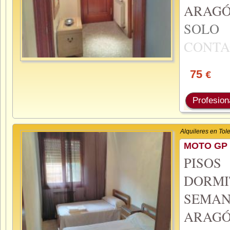
ARAGÓ
SOL
CONTA
75
€
Profesion
Alquileres en Tol
MOTO GP 
PISO
DORMI
SEMA
ARAGÓ