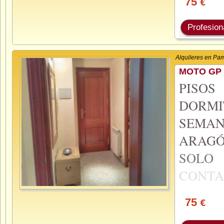
75
€
Profesion
Alquileres en Pa
MOTO GP 
PISO
DORMI
SEMA
ARAGÓ
SOL
CONTA
75
€