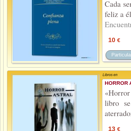
Cada ser
feliz a 
Encuent
10
€
Particula
Libros en
HORROR 
«Horror 
libro s
aterrado
13
€