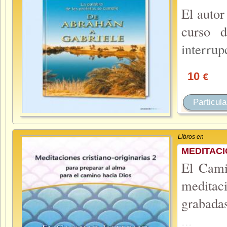
El autor
curso 
interru
10
€
Particula
Libros en
MEDITACI
El Cami
meditac
grabada
...