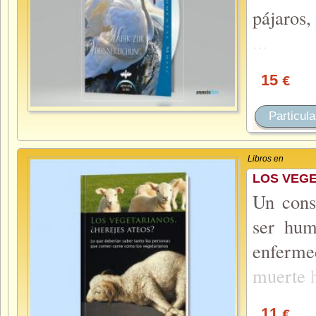
pájaros,
...
15
€
Particula
Libros en
LOS VEGE
Un cons
ser hum
enferme
muerte
11
€