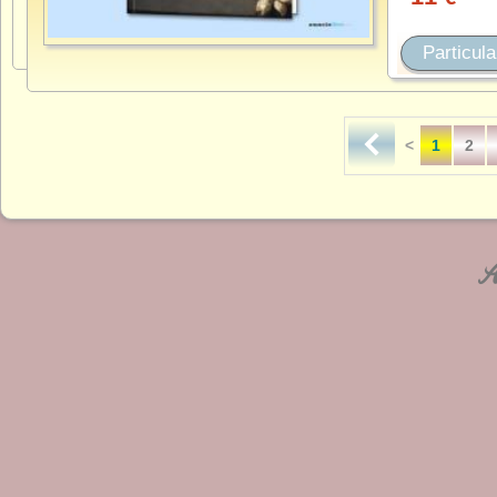
Particula
<
1
2
An