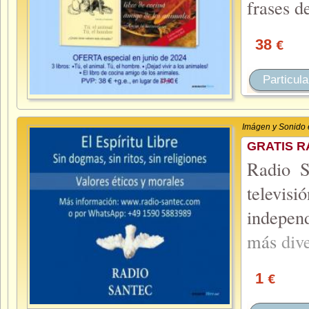
frases d
38
€
Particula
Imágen y Sonido 
GRATIS R
Radio 
televi
indepen
más
div
1
€