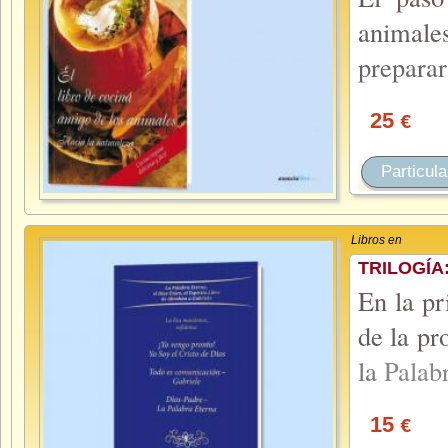
animale
prepara
25
€
Particula
Libros en
TRILOGÍA
En la pr
de la pr
la
Palab
15
€