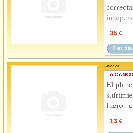
correc
indepen
35
€
Particula
Libros en
LA CANCI
El plane
sufrimi
fueron 
13
€