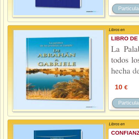
Particula
Libros en
LIBRO DE
La Pala
todos lo
hecha
d
10
€
Particula
Libros en
CONFIAN