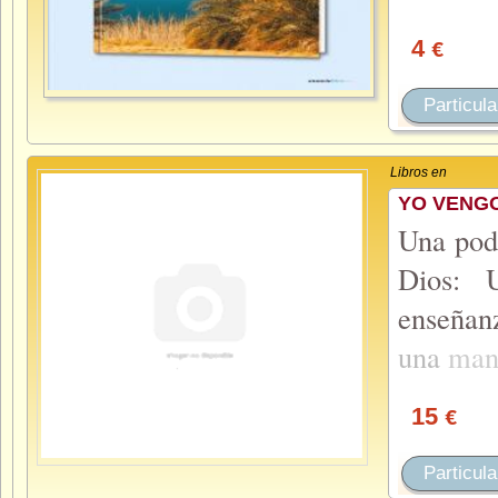
4
€
Particula
Libros en
YO VENGO
Una pode
Dios: 
enseñan
una
man
15
€
Particula