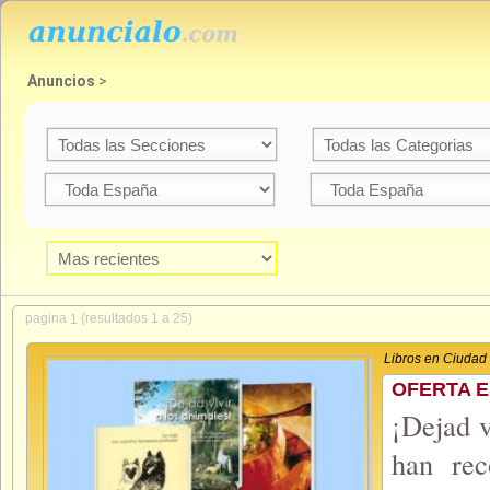
Anuncios
>
pagina
(resultados 1 a 25)
1
Libros en Ciudad
OFERTA E
¡Dejad v
han rec