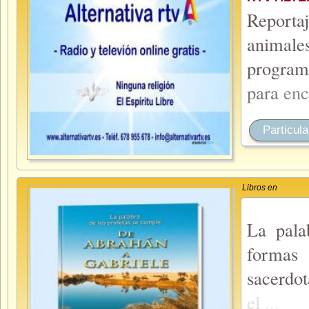
Reporta
animale
program
para
enc
Particula
Libros en
La pala
formas
sacerdot
el
...