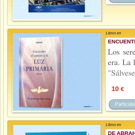
Libros en
ENCUENTR
Los ser
era. La 
"Sálves
10
€
Particula
Libros en
DE ABRAH