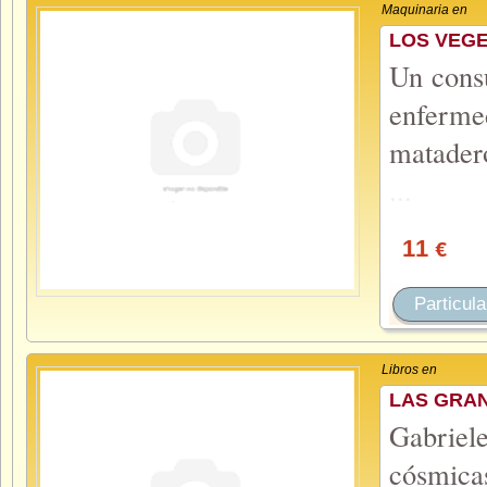
Maquinaria en
LOS VEGE
Un cons
enferme
matader
...
11
€
Particula
Libros en
LAS GRAN
Gabriel
cósmicas