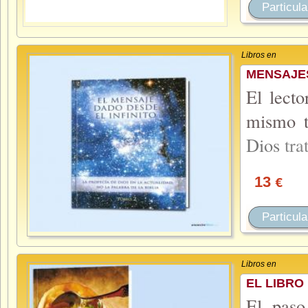
Particula
Libros en
MENSAJES
El lecto
mismo t
Dios
tra
13
€
Particula
Libros en
EL LIBRO
El paso