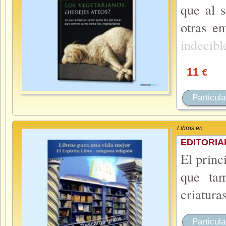
que al 
otras e
indecib
11
€
Particula
Libros en
EDITORIA
El princ
que tam
criatura
Particula