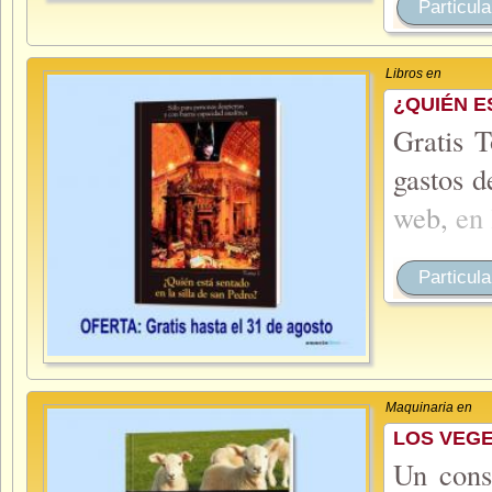
Particula
Libros en
¿QUIÉN E
Gratis T
gastos d
web,
en
Particula
Maquinaria en
LOS VEGE
Un cons