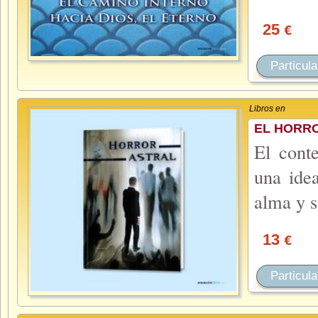
25
€
Particula
Libros en
EL HORR
El cont
una idea
alma y 
13
€
Particula