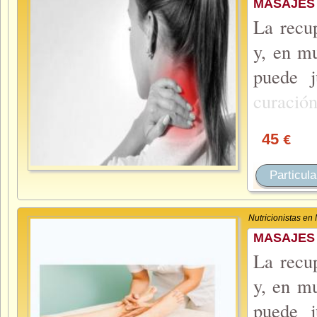
MASAJES
La recup
y, en mu
puede 
curació
45
€
Particula
Nutricionistas en
MASAJES
La recup
y, en mu
puede 