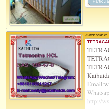
Particula
Nutricionistas en
TETRACAI
TETRA
TETRA
TETRAC
Kaih
Email:w
What
http://