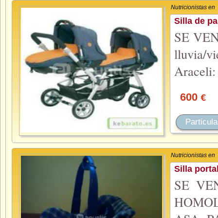
Nutricionistas en
Silla de p
SE VEND
lluvia/
Araceli:
600
€
Particula
Nutricionistas en
Silla por
SE VE
HOMOL