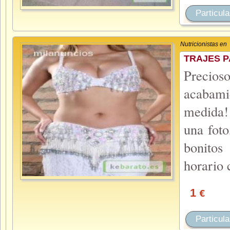
Particula
Nutricionistas en
TRAJES P
Precioso
acabami
medida! 
una foto
bonitos
horario 
1
€
Particula