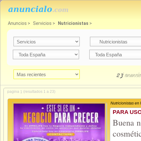
Anuncios
>
Servicios
>
Nutricionistas
>
anunci
23
pagina
(resultados 1 a 23)
1
Nutricionistas en
PARA USO
Buena nu
cosmét