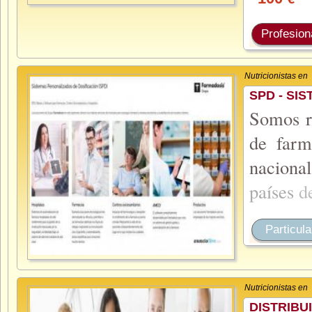
€
Profesion
Nutricionistas en
SPD - SI
Somos re
de farm
naciona
países
d
Particula
Nutricionistas en
DISTRIBU