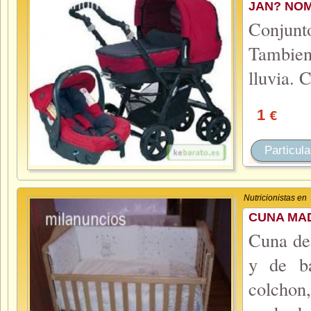
JAN? NO
Conjunt
Tambien 
lluvia. 
1
€
Particula
Nutricionistas en
CUNA MA
Cuna de
y de b
colchon,