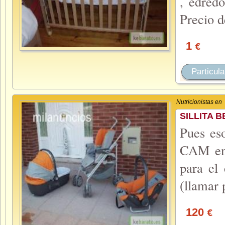
, edred
Precio d
1
€
Particula
Nutricionistas en
SILLITA 
Pues es
CAM en 
para el
(llamar 
120
€