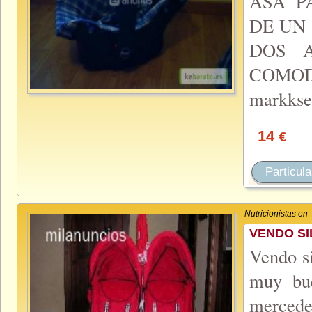
ASA P
DE UN 
DOS 
COM
markkse
14
€
Particula
Nutricionistas en
VENDO SI
Vendo si
muy bue
mercede