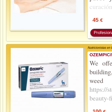
curació
45
€
Profesion
Nutricionistas en 
OZEMPIC/
We offe
building
weed 
https://
beauty-f
100