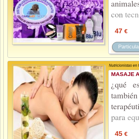
animale
con
tec
47
€
Particula
Nutricionistas en
MASAJE A
¿qué es
tambié
terapéut
para
equ
45
€