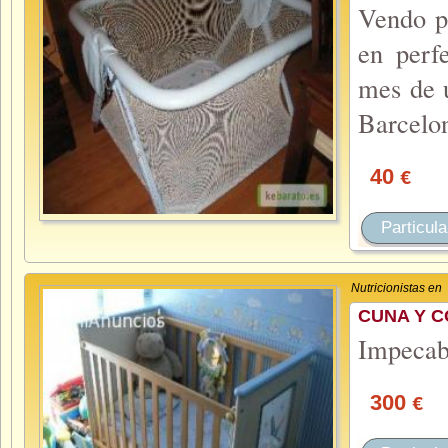
Vendo p?
en perf
mes de u
Barcelo
40
€
Particula
Nutricionistas en
CUNA Y 
Impecab
300
€