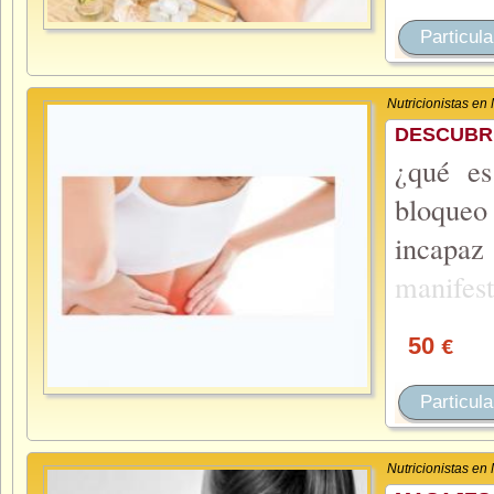
Particula
Nutricionistas en
DESCUBR
¿qué es
bloqueo
incapa
manifes
50
€
Particula
Nutricionistas en