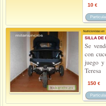
10
€
Particula
Nutricionistas en
SILLA DE
Se vend
con cuco
juego y 
Teresa
150
€
Particula