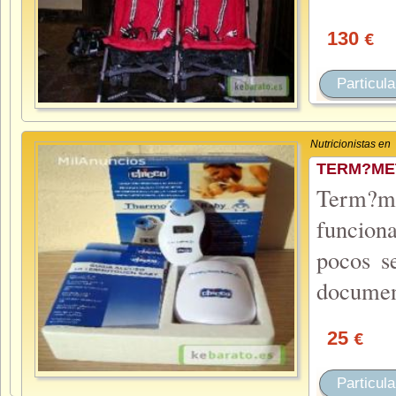
130
€
Particula
Nutricionistas en
TERM?ME
Term?m
funciona
pocos s
document
25
€
Particula