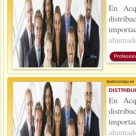
En Acq
distribu
importa
ahumad
Profesion
Nutricionistas en
DISTRIBU
En Acq
distribu
importa
ahumad