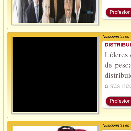
Profesion
Nutricionistas en
DISTRIBU
Líderes 
de pesc
distrib
a
sus
ne
Profesion
Nutricionistas en