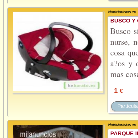
Nutricionistas en
BUSCO Y
Busco si
nurse, n
cosa que
a?os y d
mas cosa
1
€
Particula
Nutricionistas en
PARQUE I